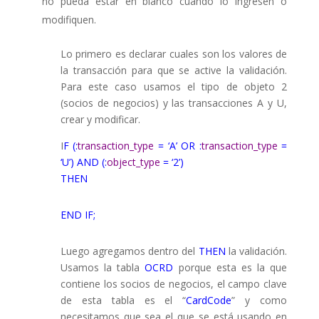
no pueda estar en blanco cuando lo ingresen o
modifiquen.
Lo primero es declarar cuales son los valores de
la transacción para que se active la validación.
Para este caso usamos el tipo de objeto 2
(socios de negocios) y las transacciones A y U,
crear y modificar.
I
F (:
transaction_type
= ‘A’ OR :
transaction_type
=
‘U’) AND (:
object_type
= ‘2’)
THEN
END IF;
Luego agregamos dentro del
THEN
la validación.
Usamos la tabla
OCRD
porque esta es la que
contiene los socios de negocios, el campo clave
de esta tabla es el “
CardCode
” y como
necesitamos que sea el que se está usando en