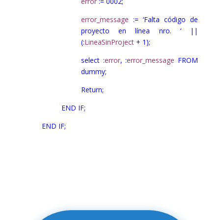
error
:= 0002;
error_message
:= ‘Falta código de
proyecto en línea nro. ‘ ||
(:
LineaSinProject
+ 1);
select :
error
, :
error_message
FROM
dummy;
Return;
END IF;
END IF;