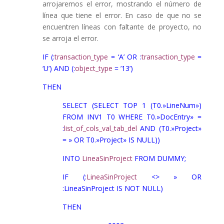
arrojaremos el error, mostrando el número de
línea que tiene el error. En caso de que no se
encuentren líneas con faltante de proyecto, no
se arroja el error.
IF (:
transaction_type
= ‘A’ OR :
transaction_type
=
‘U’) AND (:
object_type
= ’13’)
THEN
SELECT (SELECT TOP 1 (T0.»LineNum»)
FROM INV1 T0 WHERE T0.»DocEntry» =
:
list_of_cols_val_tab_del
AND (T0.»Project»
= » OR T0.»Project» IS NULL))
INTO
LineaSinProject
FROM DUMMY;
IF (:
LineaSinProject
<> » OR
:LineaSinProject IS NOT NULL)
THEN