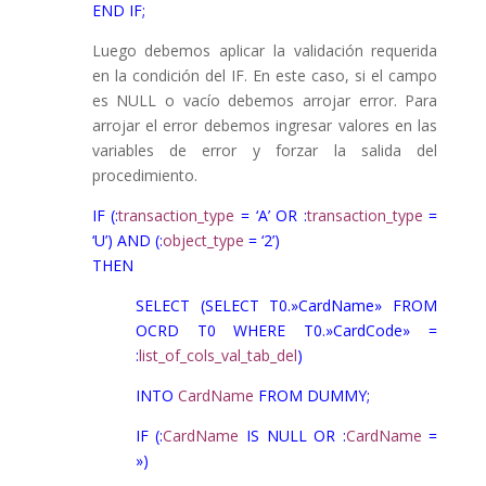
END IF;
Luego debemos aplicar la validación requerida
en la condición del IF. En este caso, si el campo
es NULL o vacío debemos arrojar error. Para
arrojar el error debemos ingresar valores en las
variables de error y forzar la salida del
procedimiento.
IF (:
transaction_type
= ‘A’ OR :
transaction_type
=
‘U’) AND (:
object_type
= ‘2’)
THEN
SELECT (SELECT T0.»CardName» FROM
OCRD T0 WHERE T0.»CardCode» =
:
list_of_cols_val_tab_del
)
INTO
CardName
FROM DUMMY;
IF (:
CardName
IS NULL OR :
CardName
=
»)