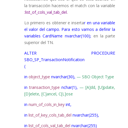
la transacción hacemos el match con la variable
:list_of_cols_val_tab_del.
Lo primero es obtener e inserta
r en una variable
el valor del campo. Para esto vamos a definir la
variables CardName nvarchar(100);
en la parte
superior del TN.
ALTER PROCEDURE
SBO_SP_TransactionNotification
(
in
object_type
nvarchar(30),
— SBO Object Type
in
transaction_type
nchar(1),
— [A]dd, [U]pdate,
[D]elete, [C]ancel, C[L]ose
in
num_of_cols_in_key
int,
in
list_of_key_cols_tab_del
nvarchar(255),
in
list_of_cols_val_tab_del
nvarchar(255)