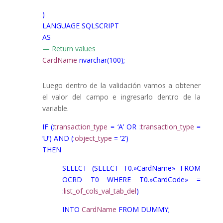
)
LANGUAGE SQLSCRIPT
AS
— Return values
CardName
nvarchar(100);
Luego dentro de la validación vamos a obtener
el valor del campo e ingresarlo dentro de la
variable.
IF (:
transaction_type
= ‘A’ OR :
transaction_type
=
‘U’) AND (:
object_type
= ‘2’)
THEN
SELECT (SELECT T0.»CardName» FROM
OCRD T0 WHERE T0.»CardCode» =
:
list_of_cols_val_tab_del
)
INTO
CardName
FROM DUMMY;