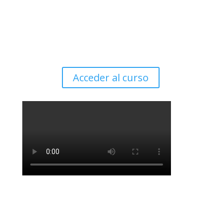
Curso SQL desde cero básico para SAP
Business One - SQL / HANA
Accede al curso en Udemy…
Acceder al curso