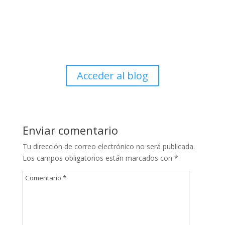
Sintaxis de consultas - SAP Business One
Aprende las particularidades de como escribir query’s
en SAP B1. Sintaxis de consultas en SAP Business One.
Acceder al blog
Enviar comentario
Tu dirección de correo electrónico no será publicada.
Los campos obligatorios están marcados con
*