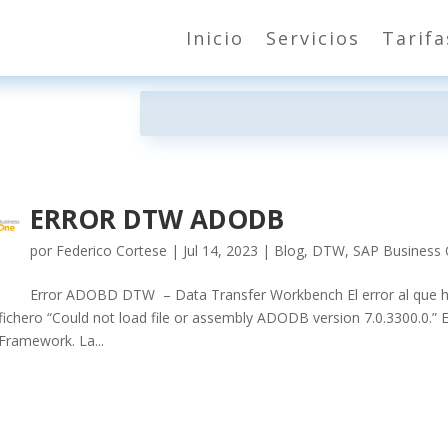
Inicio
Servicios
Tarifa
ERROR DTW ADODB
por
Federico Cortese
|
Jul 14, 2023
|
Blog
,
DTW
,
SAP Business
Error ADOBD DTW – Data Transfer Workbench El error al que ha
fichero “Could not load file or assembly ADODB version 7.0.3300.0.” El
Framework. La...