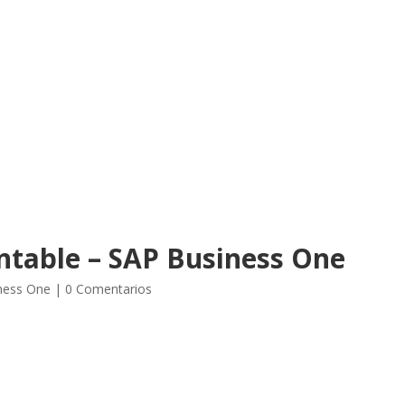
Inicio
Servicios
Tarifa
le – SAP Business One
ontable – SAP Business One
ness One
|
0 Comentarios