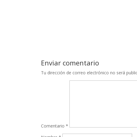
seleccionar desde el primer interlocutor comerci
De esta manera tendríamos los extractos de las 
Enviar comentario
Tu dirección de correo electrónico no será publi
Comentario
*