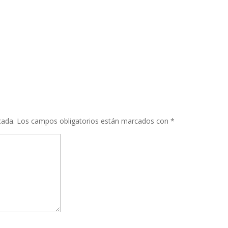
al hasta el último, tal y como se muestra en la siguiente imagen:
cuentas de mayor y de interlocutores comerciales con los movimiento
cada.
Los campos obligatorios están marcados con
*