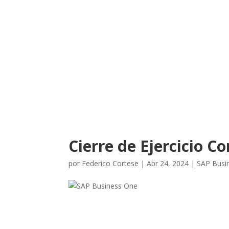
Cierre de Ejercicio Contab
Federico Cortese
Fecha de publicación: 24 Abr, 2024
Cierre de Ejercicio C
por
Federico Cortese
|
Abr 24, 2024
|
SAP Busi