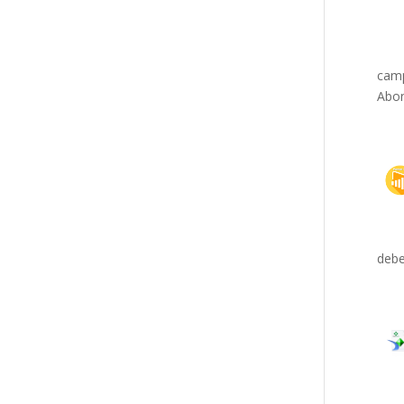
camp
Abon
debe