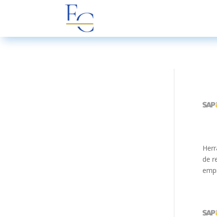
Herr
de r
empr