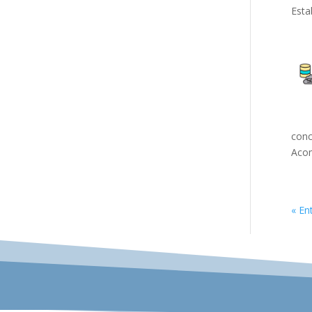
Esta
conc
Acom
« En