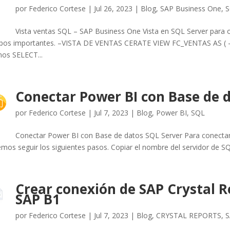
por
Federico Cortese
|
Jul 26, 2023
|
Blog
,
SAP Business One
,
S
Vista ventas SQL – SAP Business One Vista en SQL Server para ob
os importantes. –VISTA DE VENTAS CERATE VIEW FC_VENTAS AS ( –U
os SELECT...
Conectar Power BI con Base de 
por
Federico Cortese
|
Jul 7, 2023
|
Blog
,
Power BI
,
SQL
Conectar Power BI con Base de datos SQL Server Para conecta
mos seguir los siguientes pasos. Copiar el nombre del servidor de SQL 
Crear conexión de SAP Crystal R
SAP B1
por
Federico Cortese
|
Jul 7, 2023
|
Blog
,
CRYSTAL REPORTS
,
S